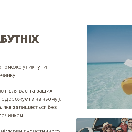
БУТНІХ
опоможе уникнути
очинку.
ст для вас та ваших
 подорожуєте на ньому),
, яке залишається без
починком.
ідні умови туристичного