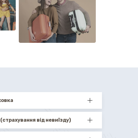
ховка
(страхування від невиїзду)