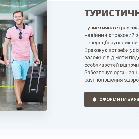
ТУРИСТИЧН
Туристична страховка
надійний страховий з
непередбачуваних сит
Враховує потреби усі
залежно від мети под
особливостей відпочи
Забезпечує організац
разі погіршення здоро
ОФОРМИТИ ЗАЯВ