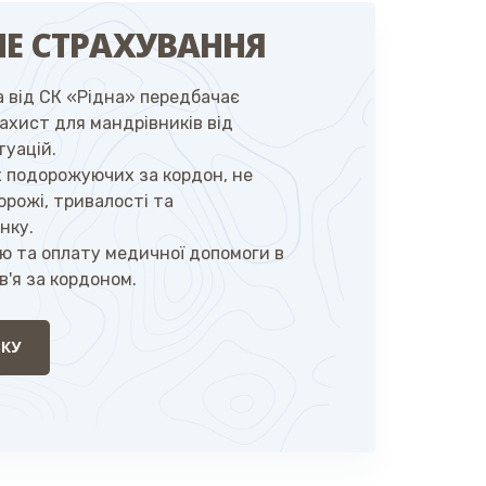
Е СТРАХУВАННЯ
 від СК «Рідна» передбачає
ахист для мандрівників від
уацій.
х подорожуючих за кордон, не
орожі, тривалості та
нку.
ію та оплату медичної допомоги в
в'я за кордоном.
КУ