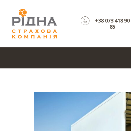
+38 073 418 90
85