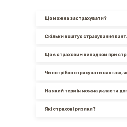
Що можна застрахувати?
Скільки коштує страхування ван
Що є страховим випадком при ст
Чи потрібно страхувати вантаж, 
На який термін можна укласти до
Які страхові ризики?