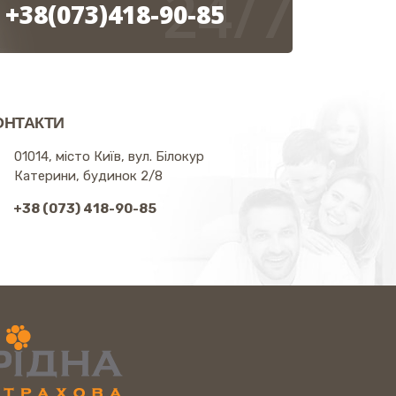
24/7
+38(073)418-90-85
ОНТАКТИ
01014, місто Київ, вул. Білокур
Катерини, будинок 2/8
+38 (073) 418-90-85