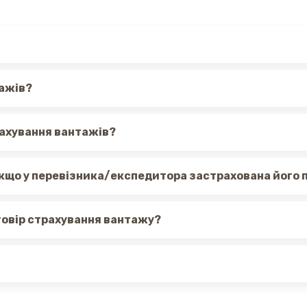
тажів?
рахування вантажів?
якщо у перевізника/експедитора застрахована його 
говір страхування вантажу?