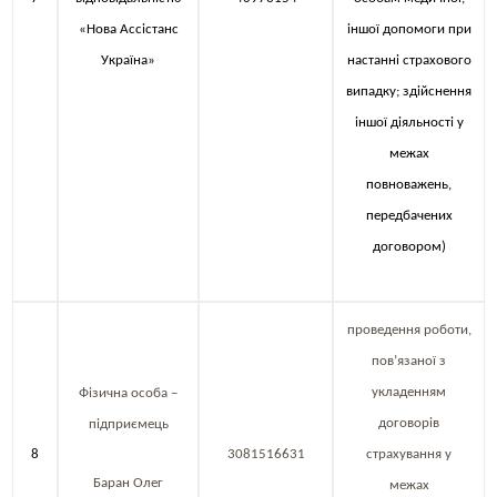
«Нова Ассістанс
іншої допомоги при
Україна»
настанні страхового
випадку; здійснення
іншої діяльності у
межах
повноважень,
передбачених
договором)
проведення роботи,
пов’язаної з
укладенням
Фізична особа –
договорів
підприємець
8
3081516631
страхування у
Баран Олег
межах