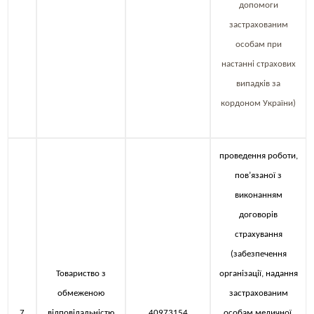
допомоги
застрахованим
особам при
настанні страхових
випадків за
кордоном України)
проведення роботи,
пов’язаної з
виконанням
договорів
страхування
(забезпечення
Товариство з
організації, надання
обмеженою
застрахованим
7
відповідальністю
40973154
особам медичної,