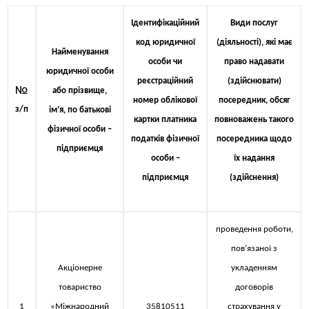
Ідентифікаційний
Види послуг
код юридичної
(діяльності), які має
Найменування
особи чи
право надавати
юридичної особи
реєстраційний
(здійснювати)
№
або прізвище,
номер облікової
посередник, обсяг
з/п
ім’я, по батькові
картки платника
повноважень такого
фізичної особи –
податків фізичної
посередника щодо
підприємця
особи –
їх надання
підприємця
(здійснення)
проведення роботи,
пов’язаної з
Акціонерне
укладенням
товариство
договорів
1
«Міжнародний
35810511
страхування у