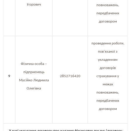
Ігорович
повноважень,
передбачених
договором
проведення роботи,
пов’язаної з
укладенням
Фізична особа –
договорів
підприємець
9
2852716420
страхування у
Мусійко Людмила
межах
Олегівна
повноважень,
передбачених
договором
У разі укладання договору про надання фінансових послуг (договору