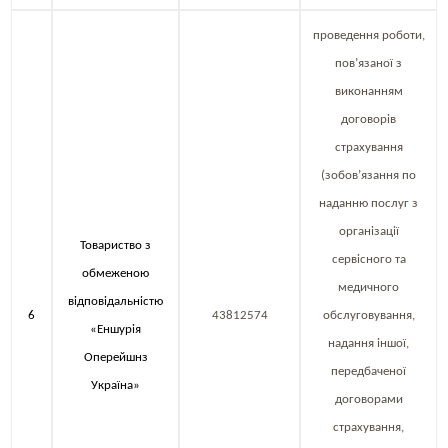
проведення роботи,
пов’язаної з
виконанням
договорів
страхування
(зобов’язання по
наданню послуг з
організації
Товариство з
сервісного та
обмеженою
медичного
відповідальністю
6
43812574
обслуговування,
«Еншурія
надання іншої,
Оперейшнз
передбаченої
Україна»
договорами
страхування,