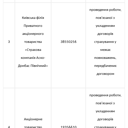
проведення роботи,
Київська філія
пов’язаної з
Приватного
укладенням
акціонерного
договорів
3
товариства
38550256
страхування у
«Страхова
межах
компанія Аско-
повноважень,
Донбас Північний»
передбачених
договором
проведення роботи,
пов’язаної з
укладенням
Акціонерне
договорів
4
товариство
19356610
страхування у