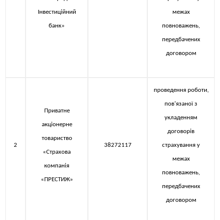
Інвестиційний
межах
банк»
повноважень,
передбачених
договором
проведення роботи,
пов’язаної з
Приватне
укладенням
акціонерне
договорів
товариство
2
38272117
страхування у
«Страхова
межах
компанія
повноважень,
«ПРЕСТИЖ»
передбачених
договором