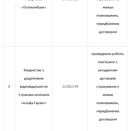
«Полікомбанк»
межах
повноважень,
передбачених
договором
проведення роботи,
пов’язаної з
Товариство з
укладенням
додатковою
договорів
5
відповідальністю
32382598
страхування у
Страхова компанія
межах
«Альфа-Гарант»
повноважень,
передбачених
договором