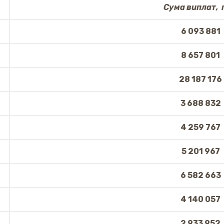
Сума виплат, 
6 093 881
8 657 8
01
28 187 176
3 688 832
4 259 767
5 201 967
6 582 663
4 140 057
2 933 952