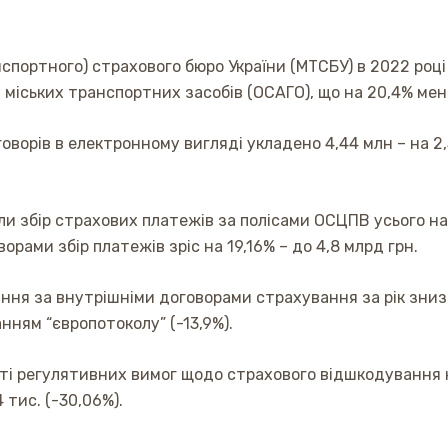
спортного) страхового бюро України (МТСБУ) в 2022 році 
міських транспортних засобів (ОСАГО), що на 20,4% менше
говорів в електронному вигляді укладено 4,44 млн – на 2
и збір страхових платежів за полісами ОСЦПВ усього на 2
рами збір платежів зріс на 19,16% – до 4,8 млрд грн.
ня за внутрішніми договорами страхування за рік знизив
нням “європотоколу” (-13,9%).
і регулятивних вимог щодо страхового відшкодування на 
 тис. (-30,06%).