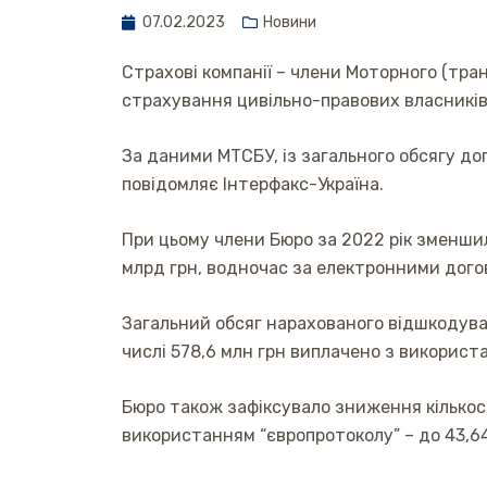
07.02.2023
Новини
Страхові компанії – члени Моторного (тран
страхування цивільно-правових власників 
За даними МТСБУ, із загального обсягу до
повідомляє Інтерфакс-Україна.
При цьому члени Бюро за 2022 рік зменшил
млрд грн, водночас за електронними догово
Загальний обсяг нарахованого відшкодуван
числі 578,6 млн грн виплачено з використа
Бюро також зафіксувало зниження кількост
використанням “європротоколу” – до 43,64