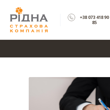
+38 073 418 90
85