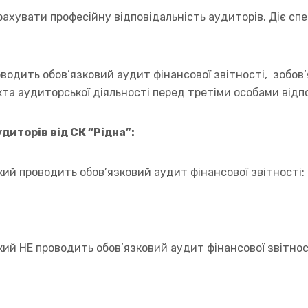
рахувати професійну відповідальність аудиторів. Діє сп
роводить обов’язковий аудит фінансової звітності, зобо
єкта аудиторської діяльності перед третіми особами від
диторів від СК “Рідна”:
який проводить обов’язковий аудит фінансової звітності:
який НЕ проводить обов’язковий аудит фінансової звітнос