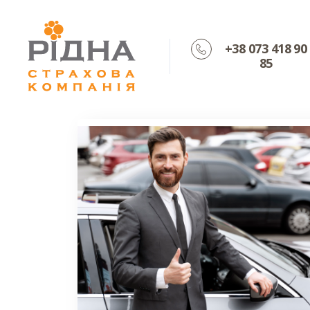
+38 073 418 90
85