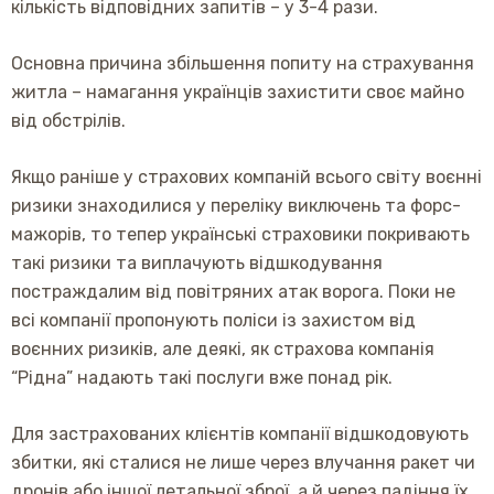
кількість відповідних запитів – у 3-4 рази.
Основна причина збільшення попиту на страхування
житла – намагання українців захистити своє майно
від обстрілів.
Якщо раніше у страхових компаній всього світу воєнні
ризики знаходилися у переліку виключень та форс-
мажорів, то тепер українські страховики покривають
такі ризики та виплачують відшкодування
постраждалим від повітряних атак ворога. Поки не
всі компанії пропонують поліси із захистом від
воєнних ризиків, але деякі, як страхова компанія
“Рідна” надають такі послуги вже понад рік.
Для застрахованих клієнтів компанії відшкодовують
збитки, які сталися не лише через влучання ракет чи
дронів або іншої летальної зброї, а й через падіння їх